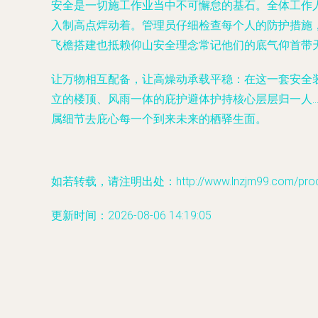
安全是一切施工作业当中不可懈怠的基石。全体工作
入制高点焊动着。管理员仔细检查每个人的防护措施
飞檐搭建也抵赖仰山安全理念常记他们的底气仰首带
让万物相互配备，让高燥动承载平稳：在这一套安全
立的楼顶、风雨一体的庇护避体护持核心层层归一人
属细节去庇心每一个到来未来的栖驿生面。
如若转载，请注明出处：http://www.lnzjm99.com/produc
更新时间：2026-08-06 14:19:05