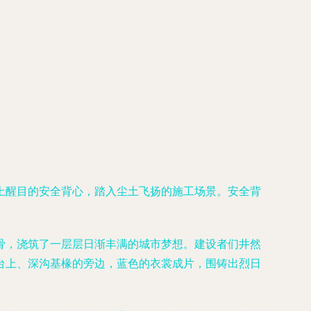
上醒目的安全背心，踏入尘土飞扬的施工场景。安全背
骨，浇筑了一层层日渐丰满的城市梦想。建设者们井然
台上、深沟基椽的旁边，蓝色的衣裳成片，围铸出烈日