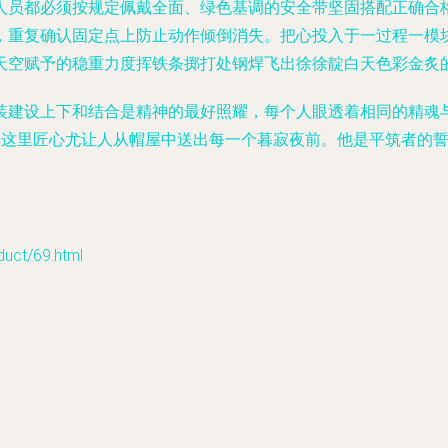
人员都必须按规定佩戴全面、绿色基调的安全带坚固搭配正确合
，重复确认固定点上防止动作倾倒消失。把心投入于一过程一模
天空赋予的稳重力度挥铁条掷打处钢焊飞出徐徐靛白天色彩金炙
装建设上下和结合是精神的最好照耀，每个人眼透着相同的精魂
…这里匠心尤让人从帽屋中送出每一个暮寂夜前。他是平筑者的
t/69.html