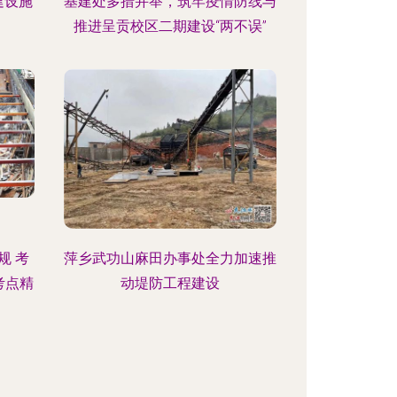
建设施
基建处多措并举，筑牢疫情防线与
推进呈贡校区二期建设“两不误”
规 考
萍乡武功山麻田办事处全力加速推
考点精
动堤防工程建设