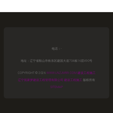
电话：-
地址：辽宁省鞍山市铁东区建国大道704栋16层490号
COPYRIGHT © 2026
WWW.LNZJM99.COM
建设工程施工
辽宁筑家梦建设工程管理有限公司
建设工程施工
版权所有
SITEMAP