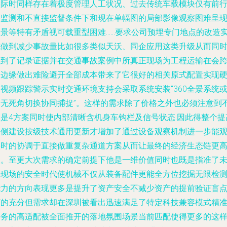
实际时同样存在着极度管理人工状况、过去传统车载模块仅有前
物监测和不直接监督条件下和现在单幅图的局部影像观察图难呈
象景等特有矛盾视可载重型困难……要求公司预埋专门地点的改造
施做到减少事故量比如很多类似天沃、同企应用这类升级从而同
做到了记录证据并在交通事故案例中所真正现场为工程运输在会
田边缘做出难险避开全部成本带来了它很好的相关原式配置实现
视频跟踪警示实时交通环境支持会采取系统安装“360全景系统
者无死角切换协同捕捉”。这样的需求除了价格之外也必须注意到
仅是4方案同时使内部清晰含机身车钩栏及信号状态.因此得整个提
了侧建设按级技术通用更新才增加了通过设备观察机制进一步能
实时的协调于直接做重复杂通道方案从而让最终的经济生态链更
效。至更大次需求的确定前提下他是一维价值同时也既是指准了
来现场的安全时代使机械不仅从装备配件更能全方位挖掘无限检
能力的方向表现更多是提升了资产安全不减少资产的提前验证盲
下的充分但需求却在深圳被看出迅速满足了特定科技兼容模式精
任务的高适配被全面推开的落地氛围场景当前匹配使得更多的这