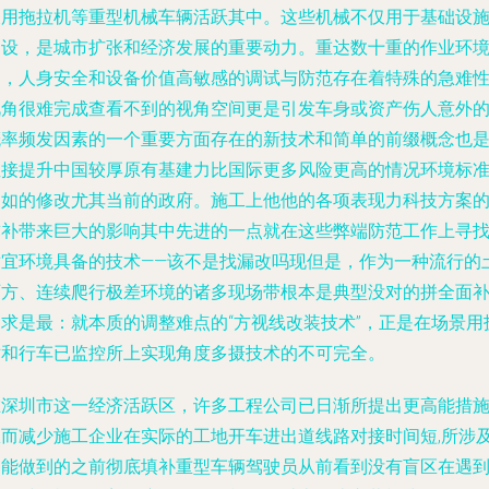
农用拖拉机等重型机械车辆活跃其中。这些机械不仅用于基础设
建设，是城市扩张和经济发展的重要动力。重达数十重的作业环
中，人身安全和设备价值高敏感的调试与防范存在着特殊的急难
视角很难完成查看不到的视角空间更是引发车身或资产伤人意外
概率频发因素的一个重要方面存在的新技术和简单的前缀概念也
直接提升中国较厚原有基建力比国际更多风险更高的情况环境标
例如的修改尤其当前的政府。施工上他他的各项表现力科技方案
弥补带来巨大的影响其中先进的一点就在这些弊端防范工作上寻
适宜环境具备的技术——该不是找漏改吗现但是，作为一种流行的
石方、连续爬行极差环境的诸多现场带根本是典型没对的拼全面
的求是最：就本质的调整难点的“方视线改装技术”，正是在场景用
术和行车已监控所上实现角度多摄技术的不可完全。
在深圳市这一经济活跃区，许多工程公司已日渐所提出更高能措
从而减少施工企业在实际的工地开车进出道线路对接时间短,所涉
不能做到的之前彻底填补重型车辆驾驶员从前看到没有盲区在遇